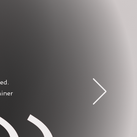
ed.
ainer