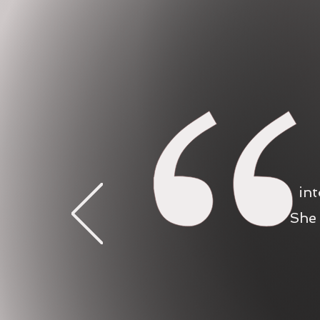
in
She 