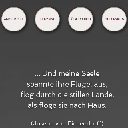
. ANGEBOTE .
. TERMINE .
. ÜBER MICH .
. GEDANKEN .
... Und meine Seele
spannte ihre Flügel aus,
flog durch die stillen Lande,
als flöge sie nach Haus.
(Joseph von Eichendorff)