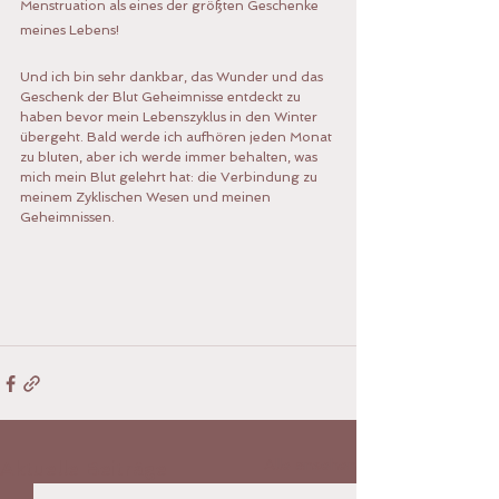
Menstruation als eines der größten Geschenke 
meines Lebens!
Und ich bin sehr dankbar, das Wunder und das 
Geschenk der Blut Geheimnisse entdeckt zu 
haben bevor mein Lebenszyklus in den Winter 
übergeht. Bald werde ich aufhören jeden Monat 
zu bluten, aber ich werde immer behalten, was 
mich mein Blut gelehrt hat: die Verbindung zu 
meinem Zyklischen Wesen und meinen 
Geheimnissen.
Alle ansehen
Aktuelle Beiträge