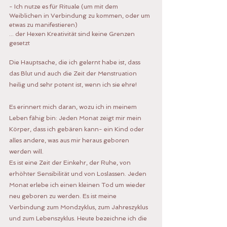
- Ich nutze es für Rituale (um mit dem 
Weiblichen in Verbindung zu kommen, oder um 
etwas zu manifestieren)
... der Hexen Kreativität sind keine Grenzen 
gesetzt
Die Hauptsache, die ich gelernt habe ist, dass 
das Blut und auch die Zeit der Menstruation 
heilig und sehr potent ist, wenn ich sie ehre!
Es erinnert mich daran, wozu ich in meinem 
Leben fähig bin: Jeden Monat zeigt mir mein 
Körper, dass ich gebären kann- ein Kind oder 
alles andere, was aus mir heraus geboren 
werden will.
Es ist eine Zeit der Einkehr, der Ruhe, von 
erhöhter Sensibilität und von Loslassen. Jeden 
Monat erlebe ich einen kleinen Tod um wieder 
neu geboren zu werden. Es ist meine 
Verbindung zum Mondzyklus, zum Jahreszyklus 
und zum Lebenszyklus. Heute bezeichne ich die 