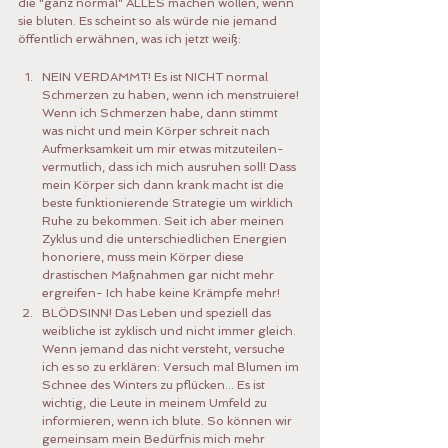
die "ganz normal" ALLES machen wollen, wenn 
sie bluten. Es scheint so als würde nie jemand 
öffentlich erwähnen, was ich jetzt weiß:
NEIN VERDAMMT! Es ist NICHT normal 
Schmerzen zu haben, wenn ich menstruiere! 
Wenn ich Schmerzen habe, dann stimmt 
was nicht und mein Körper schreit nach 
Aufmerksamkeit um mir etwas mitzuteilen- 
vermutlich, dass ich mich ausruhen soll! Dass 
mein Körper sich dann krank macht ist die 
beste funktionierende Strategie um wirklich 
Ruhe zu bekommen. Seit ich aber meinen 
Zyklus und die unterschiedlichen Energien 
honoriere, muss mein Körper diese 
drastischen Maßnahmen gar nicht mehr 
ergreifen- Ich habe keine Krämpfe mehr!
BLÖDSINN! Das Leben und speziell das 
weibliche ist zyklisch und nicht immer gleich. 
Wenn jemand das nicht versteht, versuche 
ich es so zu erklären: Versuch mal Blumen im 
Schnee des Winters zu pflücken... Es ist 
wichtig, die Leute in meinem Umfeld zu 
informieren, wenn ich blute. So können wir 
gemeinsam mein Bedürfnis mich mehr 