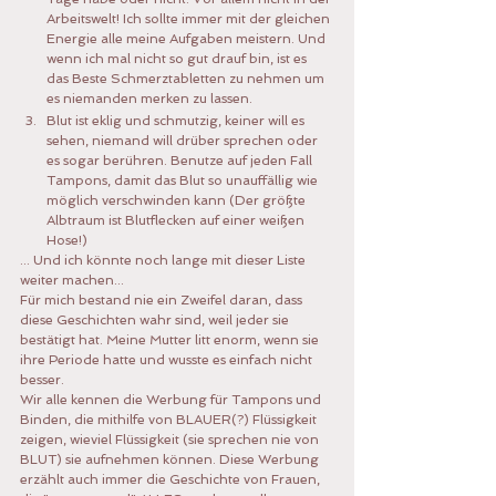
Arbeitswelt! Ich sollte immer mit der gleichen 
Energie alle meine Aufgaben meistern. Und 
wenn ich mal nicht so gut drauf bin, ist es 
das Beste Schmerztabletten zu nehmen um 
es niemanden merken zu lassen.
Blut ist eklig und schmutzig, keiner will es 
sehen, niemand will drüber sprechen oder 
es sogar berühren. Benutze auf jeden Fall 
Tampons, damit das Blut so unauffällig wie 
möglich verschwinden kann (Der größte 
Albtraum ist Blutflecken auf einer weißen 
Hose!)
... Und ich könnte noch lange mit dieser Liste 
weiter machen... 
Für mich bestand nie ein Zweifel daran, dass 
diese Geschichten wahr sind, weil jeder sie 
bestätigt hat. Meine Mutter litt enorm, wenn sie 
ihre Periode hatte und wusste es einfach nicht 
besser.
Wir alle kennen die Werbung für Tampons und 
Binden, die mithilfe von BLAUER(?) Flüssigkeit 
zeigen, wieviel Flüssigkeit (sie sprechen nie von 
BLUT) sie aufnehmen können. Diese Werbung 
erzählt auch immer die Geschichte von Frauen, 