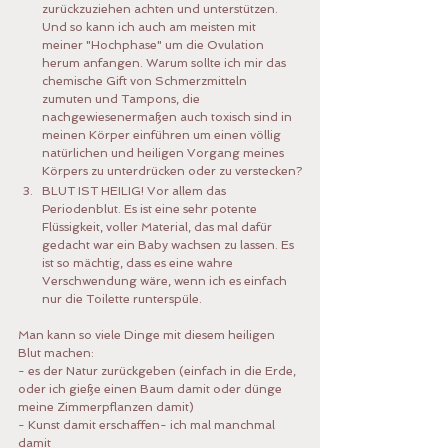
zurückzuziehen achten und unterstützen. 
Und so kann ich auch am meisten mit 
meiner "Hochphase" um die Ovulation 
herum anfangen. Warum sollte ich mir das 
chemische Gift von Schmerzmitteln 
zumuten und Tampons, die 
nachgewiesenermaßen auch toxisch sind in 
meinen Körper einführen um einen völlig 
natürlichen und heiligen Vorgang meines 
Körpers zu unterdrücken oder zu verstecken?
BLUT IST HEILIG! Vor allem das 
Periodenblut. Es ist eine sehr potente 
Flüssigkeit, voller Material, das mal dafür 
gedacht war ein Baby wachsen zu lassen. Es 
ist so mächtig, dass es eine wahre 
Verschwendung wäre, wenn ich es einfach 
nur die Toilette runterspüle. 
Man kann so viele Dinge mit diesem heiligen 
Blut machen:
- es der Natur zurückgeben (einfach in die Erde, 
oder ich gieße einen Baum damit oder dünge 
meine Zimmerpflanzen damit)
- Kunst damit erschaffen- ich mal manchmal 
damit