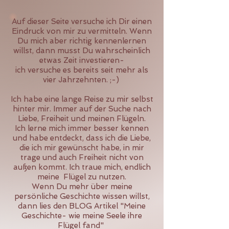
Auf dieser Seite versuche ich Dir einen
Eindruck von mir zu vermitteln. Wenn
Du mich aber richtig kennenlernen
willst, dann musst Du wahrscheinlich
etwas Zeit investieren-
ich versuche es bereits seit mehr als
vier Jahrzehnten. ;-)
Ich habe eine lange Reise zu mir selbst
hinter mir. Immer auf der Suche nach
Liebe, Freiheit und meinen Flügeln.
Ich lerne mich immer besser kennen
und habe entdeckt, dass ich die Liebe,
die ich mir gewünscht habe, in mir
trage und auch Freiheit nicht von
außen kommt. Ich traue mich, endlich
meine Flügel zu nutzen.
Wenn Du mehr über meine
persönliche Geschichte wissen willst,
dann lies den BLOG Artikel "Meine
Geschichte- wie meine Seele ihre
Flügel fand"