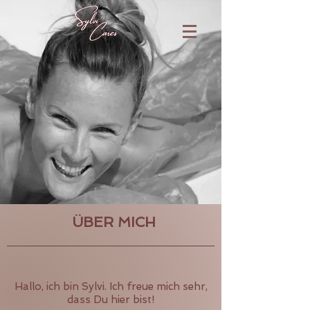
ÜBER MICH
Hallo, ich bin Sylvi. Ich freue mich sehr,
dass Du hier bist!