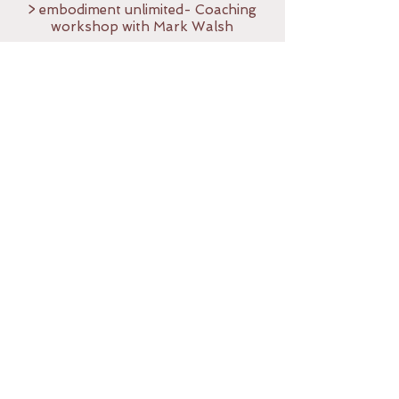
> embodiment unlimited- Coaching
workshop with Mark Walsh
> ISTA (International School of
Temple Arts) Training Level1, Level2,
Level3
> ISTA PT (Practitioner Training)
> mehrfach Gastdozentin an der TUM
(technische Universität München) für
das Seminar "Psychoregulation und
Entspannungsverfahren" im
Studiengang
Gesundheitswissenschaften
> mehrfach Facilitator beim
Conscious Sexuality Festival in der
Türkei
> Sex& Happiness Program (Laurie
Handlers)