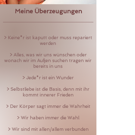
Meine Überzeugungen
> Keine*r ist kaputt oder muss repariert
werden
> Alles, was wir uns wünschen oder
wonach wir im Außen suchen tragen wir
bereits in uns
> Jede*r ist ein Wunder
> Selbstliebe ist die Basis, denn mit ihr
kommt innerer Frieden
> Der Körper sagt immer die Wahrheit
> Wir haben immer die Wahl
> Wir sind mit allen/allem verbunden